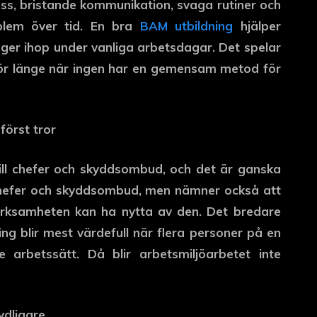
ress, bristande kommunikation, svaga rutiner och
blem över tid. En bra
BAM utbildning
hjälper
ger ihop under vanliga arbetsdagar. Det spelar
 för länge när ingen har en gemensam metod för
först tror
till chefer och skyddsombud, och det är ganska
 chefer och skyddsombud, men nämner också att
erksamheten kan ha nytta av den. Det bredare
ng blir mest värdefull när flera personer på en
arbetssätt. Då blir arbetsmiljöarbetet inte
ydligare