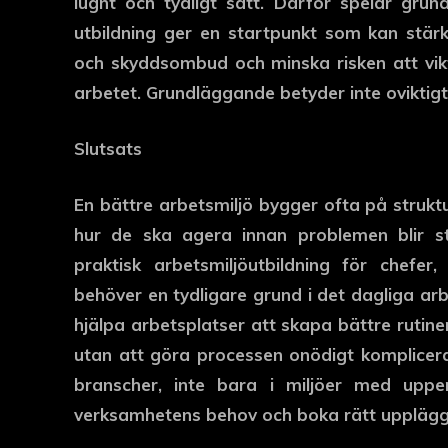
lugnt och tydligt sätt. Därför spelar grun
utbildning ger en startpunkt som kan stärk
och skyddsombud och minska risken att vikt
arbetet. Grundläggande betyder inte oviktig
Slutsats
En bättre arbetsmiljö bygger ofta på struk
hur de ska agera innan problemen blir s
praktisk arbetsmiljöutbildning för chef
behöver en tydligare grund i det dagliga arb
hjälpa arbetsplatser att skapa bättre rutine
utan att göra processen onödigt komplicera
branscher, inte bara i miljöer med uppe
verksamhetens behov och boka rätt upplägg 