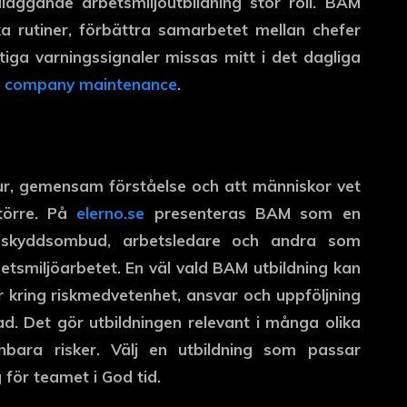
dläggande arbetsmiljöutbildning stor roll. BAM
a rutiner, förbättra samarbetet mellan chefer
iga varningssignaler missas mitt i det dagliga
t
company maintenance
.
tur, gemensam förståelse och att människor vet
törre. På
elerno.se
presenteras BAM som en
er, skyddsombud, arbetsledare och andra som
etsmiljöarbetet. En väl vald BAM utbildning kan
r kring riskmedvetenhet, ansvar och uppföljning
d. Det gör utbildningen relevant i många olika
nbara risker. Välj en utbildning som passar
för teamet i God tid.