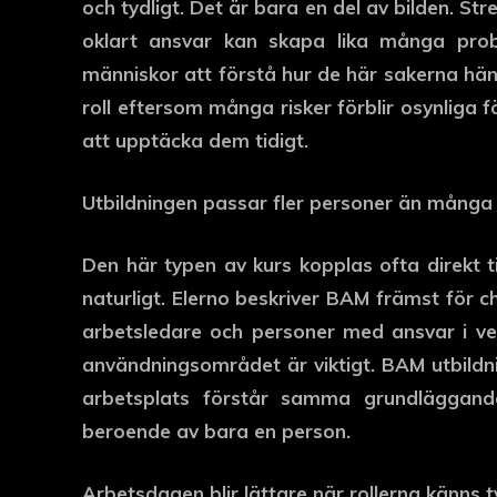
och tydligt. Det är bara en del av bilden. St
oklart ansvar kan skapa lika många pro
människor att förstå hur de här sakerna hän
roll eftersom många risker förblir osynliga
att upptäcka dem tidigt.
Utbildningen passar fler personer än många 
Den här typen av kurs kopplas ofta direkt 
naturligt. Elerno beskriver BAM främst för
arbetsledare och personer med ansvar i v
användningsområdet är viktigt. BAM utbildni
arbetsplats förstår samma grundläggande 
beroende av bara en person.
Arbetsdagen blir lättare när rollerna känns t