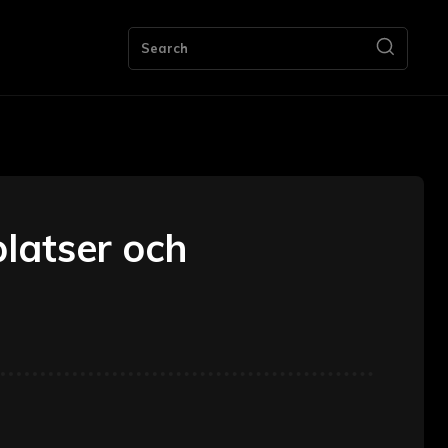
ng
Bookkeeping
Contact Us
More
Search
platser och