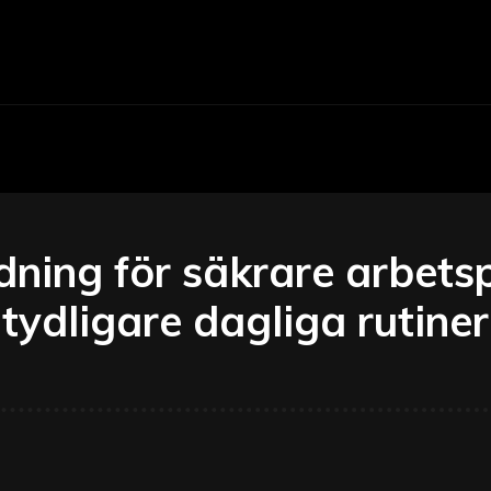
Economy
Business
Finance
Accounti
ning för säkrare arbets
tydligare dagliga rutiner